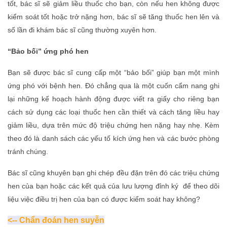
tốt, bác sĩ sẽ giảm liều thuốc cho bạn, còn nếu hen không được
kiểm soát tốt hoặc trở nặng hơn, bác sĩ sẽ tăng thuốc hen lên và
số lần đi khám bác sĩ cũng thường xuyên hơn.
“Bảo bối” ứng phó hen
Bạn sẽ được bác sĩ cung cấp một “bảo bối” giúp bạn một mình
ứng phó với bệnh hen. Đó chẳng qua là một cuốn cẩm nang ghi
lại những kế hoạch hành động được viết ra giấy cho riêng bạn
cách sử dụng các loại thuốc hen cần thiết và cách tăng liều hay
giảm liều, dựa trên mức độ triệu chứng hen nặng hay nhẹ. Kèm
theo đó là danh sách các yếu tố kích ứng hen và các bước phòng
tránh chúng.
Bác sĩ cũng khuyên bạn ghi chép đều đặn trên đó các triệu chứng
hen của bạn hoặc các kết quả của lưu lượng đỉnh ký để theo dõi
liệu việc điều trị hen của bạn có được kiểm soát hay không?
<-- Chẩn đoán hen suyễn