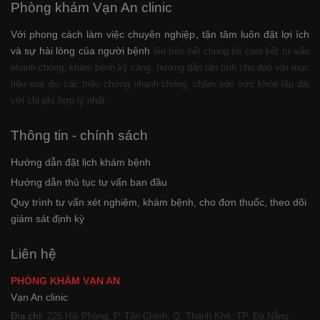
Phòng khám Vạn An clinic
Với phong cách làm việc chuyên nghiệp, tận tâm luôn đặt lợi ích
và sự hài lòng của người bệnh
lên trên hết chúng tôi cam kết tư vấn
nhanh chóng, khám bệnh kỹ càng, hướng dẫn tận tình chu đáo với mục
tiêu xoa dịu các triệu chứng nhanh chóng, chăm sóc sức khỏe lâu dài
với chi phí hợp lý nhất.
Thông tin - chính sách
Hướng dẫn đặt lịch khám bệnh
Hướng dẫn thủ tục tư vấn ban đầu
Quy trình tư vấn xét nghiệm, khám bệnh, cho đơn thuốc, theo dõi
giám sát định kỳ
Liên hệ
PHÒNG KHÁM VẠN AN
Vạn An clinic
Địa chỉ
: 225 Hải Phòng, P. Tân Chính, Q. Thanh Khê, TP. Đà Nẵng