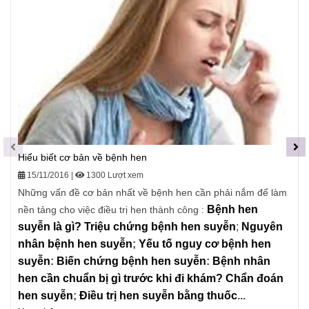
Hiểu biết cơ bản về bệnh hen
15/11/2016
|
1300 Lượt xem
Những vấn đề cơ bản nhất về bệnh hen cần phải nắm để làm
Bệnh hen
nền tảng cho việc điều trị hen thành công :
suyễn là gì?
Triệu chứng bệnh hen suyễn
;
Nguyên
nhân bệnh hen suyễn
;
Yếu tố nguy cơ bệnh hen
suyễn
:
Biến chứng bệnh hen suyễn
:
Bệnh nhân
hen cần chuẩn bị gì trước khi đi khám?
Chẩn đoán
hen suyễn
;
Điều trị hen suyễn bằng thuốc
...