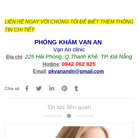
LIÊN HỆ NGAY VỚI CHÚNG TÔI ĐỂ BIẾT THÊM THÔNG
TIN CHI TIẾT
PHÒNG KHÁM VẠN AN
Vạn An clinic
225 Hải Phòng, Q.Thanh Khê, TP. Đà Nẵng
Địa chỉ
:
0942 062 825
Hotline
:
Email
:
pkvanandn@gmail.com
Chia sẻ:
Tin tức liên quan