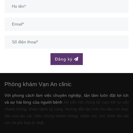
Đăng ký
Phòng khám Vạn An clinic
Với phong cách làm việc chuyên nghiệp, tận tâm luôn đặt lợi ích
và sự hài lòng của người bệnh
lên trên hết chúng tôi cam kết tư vấn
nhanh chóng, khám bệnh kỹ càng, hướng dẫn tận tình chu đáo với mục
tiêu xoa dịu các triệu chứng nhanh chóng, chăm sóc sức khỏe lâu dài
với chi phí hợp lý nhất.