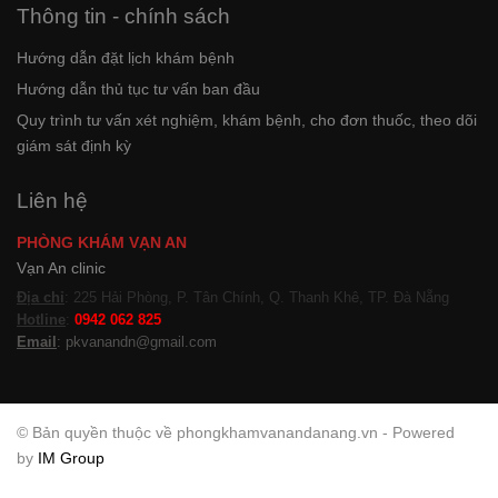
Thông tin - chính sách
Hướng dẫn đặt lịch khám bệnh
Hướng dẫn thủ tục tư vấn ban đầu
Quy trình tư vấn xét nghiệm, khám bệnh, cho đơn thuốc, theo dõi
giám sát định kỳ
Liên hệ
PHÒNG KHÁM VẠN AN
Vạn An clinic
Địa chỉ
: 225 Hải Phòng, P. Tân Chính, Q. Thanh Khê, TP. Đà Nẵng
Hotline
:
0942 062 825
Email
: pkvanandn@gmail.com
© Bản quyền thuộc về phongkhamvanandanang.vn - Powered
by
IM Group