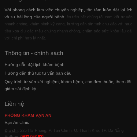
Với phong cách làm việc chuyên nghiệp, tận tâm luôn đặt lợi ích
và sự hài lòng của người bệnh
lên trên hết chúng tôi cam kết tư vấn
nhanh chóng, khám bệnh kỹ càng, hướng dẫn tận tình chu đáo với mục
tiêu xoa dịu các triệu chứng nhanh chóng, chăm sóc sức khỏe lâu dài
với chi phí hợp lý nhất.
Thông tin - chính sách
Hướng dẫn đặt lịch khám bệnh
Hướng dẫn thủ tục tư vấn ban đầu
Quy trình tư vấn xét nghiệm, khám bệnh, cho đơn thuốc, theo dõi
giám sát định kỳ
Liên hệ
PHÒNG KHÁM VẠN AN
Vạn An clinic
Địa chỉ
: 225 Hải Phòng, P. Tân Chính, Q. Thanh Khê, TP. Đà Nẵng
Hotline
:
0942 062 825