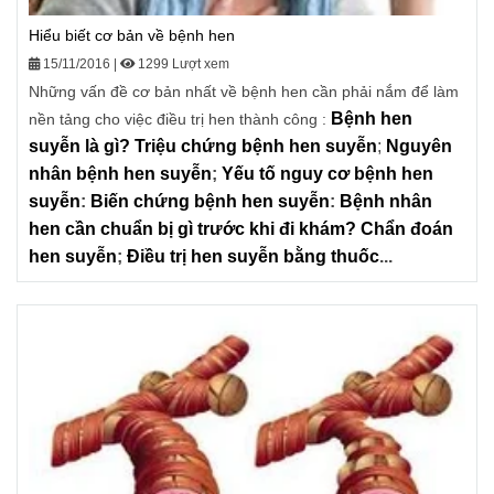
Hiểu biết cơ bản về bệnh hen
15/11/2016
|
1299 Lượt xem
Những vấn đề cơ bản nhất về bệnh hen cần phải nắm để làm
Bệnh hen
nền tảng cho việc điều trị hen thành công :
suyễn là gì?
Triệu chứng bệnh hen suyễn
;
Nguyên
nhân bệnh hen suyễn
;
Yếu tố nguy cơ bệnh hen
suyễn
:
Biến chứng bệnh hen suyễn
:
Bệnh nhân
hen cần chuẩn bị gì trước khi đi khám?
Chẩn đoán
hen suyễn
;
Điều trị hen suyễn bằng thuốc
...