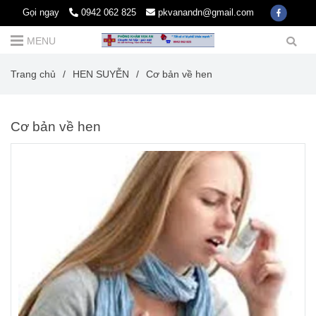
Gọi ngay
0942 062 825
pkvanandn@gmail.com
MENU
Trang chủ
/
HEN SUYỄN
/
Cơ bản về hen
Cơ bản về hen