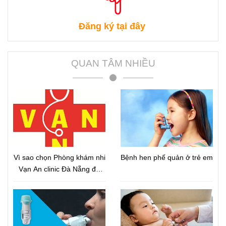
Đăng ký tại đây
QUAN TÂM NHIỀU
Vì sao chọn Phòng khám nhi
Bệnh hen phế quản ở trẻ em
Vạn An clinic Đà Nẵng để
chữa hen trẻ em?