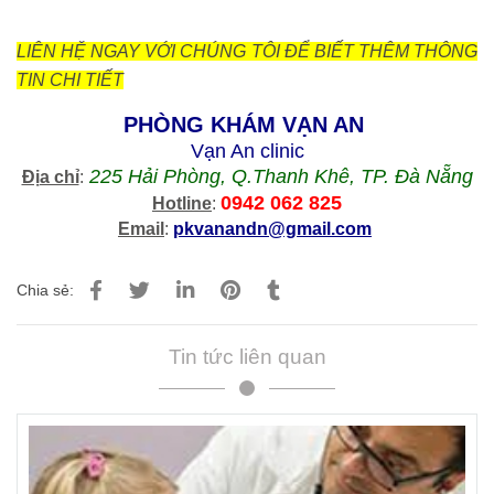
LIÊN HỆ NGAY VỚI CHÚNG TÔI ĐỂ BIẾT THÊM THÔNG
TIN CHI TIẾT
PHÒNG KHÁM VẠN AN
Vạn An clinic
225 Hải Phòng, Q.Thanh Khê, TP. Đà Nẵng
Địa chỉ
:
0942 062 825
Hotline
:
Email
:
pkvanandn@gmail.com
Chia sẻ:
Tin tức liên quan