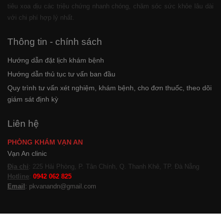
tiêu xoa dịu các triệu chứng nhanh chóng, chăm sóc sức khỏe lâu dài
với chi phí hợp lý nhất.
Thông tin - chính sách
Hướng dẫn đặt lịch khám bệnh
Hướng dẫn thủ tục tư vấn ban đầu
Quy trình tư vấn xét nghiệm, khám bệnh, cho đơn thuốc, theo dõi
giám sát định kỳ
Liên hệ
PHÒNG KHÁM VẠN AN
Vạn An clinic
Địa chỉ
: 225 Hải Phòng, P. Tân Chính, Q. Thanh Khê, TP. Đà Nẵng
Hotline
:
0942 062 825
Email
: pkvanandn@gmail.com