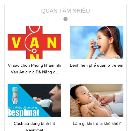
QUAN TÂM NHIỀU
Vì sao chọn Phòng khám nhi
Bệnh hen phế quản ở trẻ em
Vạn An clinic Đà Nẵng để
chữa hen trẻ em?
Cách sử dụng bình hít
Làm gì khi trẻ bị khò khè?
Respimat